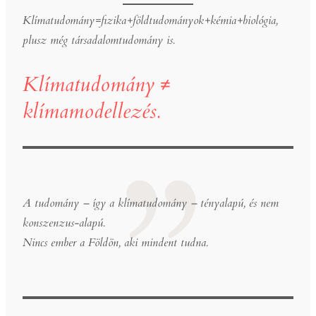
Klímatudomány=fizika+földtudományok+kémia+biológia,
plusz még társadalomtudomány is.
Klímatudomány ≠
klímamodellezés.
A tudomány – így a klímatudomány – tényalapú, és nem
konszenzus-alapú.
Nincs ember a Földön, aki mindent tudna.