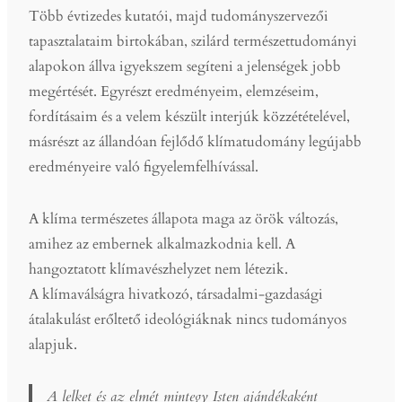
Több évtizedes kutatói, majd tudományszervezői
tapasztalataim birtokában, szilárd természettudományi
alapokon állva igyekszem segíteni a jelenségek jobb
megértését. Egyrészt eredményeim, elemzéseim,
fordításaim és a velem készült interjúk közzétételével,
másrészt az állandóan fejlődő klímatudomány legújabb
eredményeire való figyelemfelhívással.
A klíma természetes állapota maga az örök változás,
amihez az embernek alkalmazkodnia kell. A
hangoztatott klímavészhelyzet nem létezik.
A klímaválságra hivatkozó, társadalmi-gazdasági
átalakulást erőltető ideológiáknak nincs tudományos
alapjuk.
A lelket és az elmét mintegy Isten ajándékaként