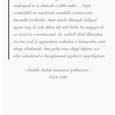
megkaptad te is, akárcsak a többi ember… Saját
szemeiddel, ne másokéval, szemléld a természetet,
használd érzékeidet. Amit mások állítanak, hallgasd
ugyan meg, de csak akkor adj neki hitelt, ha megegyezik
az ésszel és a természettel. Az ezektől eltérő állításokat
viszont vesd el, ugyanolyan szabadon és könnyedén, mint
ahogy előadatnak. Ami pedig nincs eléggé kifejtve, azt
teljes odaadással és buzgalommal igyekezz megvilágítani.
– Dudith András humanista polihisztor
–
1533-1589