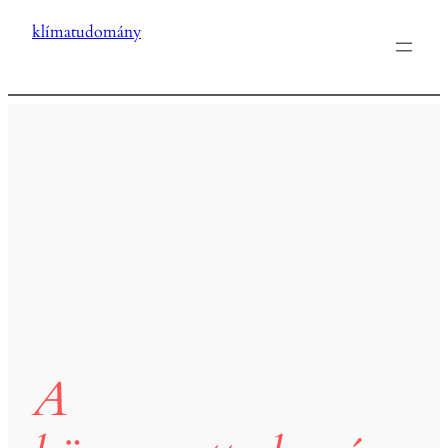
klímatudomány
A